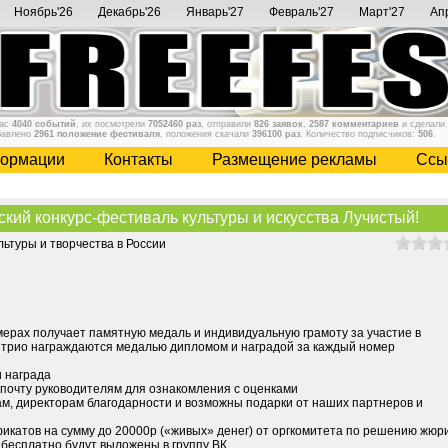
Ноябрь'26
Декабрь'26
Январь'27
Февраль'27
Март'27
Ап
нас
4040 событий
, их посмотрели
7052460 раз
, отправили
826 заявок
,
2587 комментариев
и сделали
бавлено
2961 положение фестиваля
, положения скачали
396100 раз
. Количество подписчиков:
506
.
ормации
Контакты
Размещение рекламы
Cсы
й конкурс-фестиваль культуры и искусства Лучистый!
ьтуры и творчества в России
мерах получает памятную медаль и индивидуальную грамоту за участие в
и трио награждаются медалью дипломом и наградой за каждый номер
и награда
 почту руководителям для ознакомления с оценками
ам, директорам благодарности и возможны подарки от наших партнеров и
икатов на сумму до 20000р («живых» денег) от оргкомитета по решению жюр
бесплатно будут выложены в группу ВК