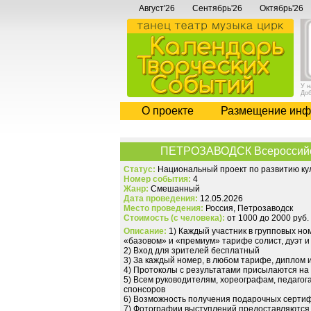
Август'26
Сентябрь'26
Октябрь'26
У 
До
О проекте
Размещение инф
ПЕТРОЗАВОДСК Всероссийски
Статус:
Национальный проект по развитию кул
Номер события:
4
Жанр:
Смешанный
Дата проведения:
12.05.2026
Место проведения:
Россия, Петрозаводск
Стоимость (с человека):
от 1000 до 2000 руб.
Описание:
1) Каждый участник в групповых но
«базовом» и «премиум» тарифе солист, дуэт 
2) Вход для зрителей бесплатный
3) За каждый номер, в любом тарифе, диплом 
4) Протоколы с результатами присылаются на
5) Всем руководителям, хореографам, педагог
спонсоров
6) Возможность получения подарочных сертиф
7) Фотографии выступлений предоставляются 