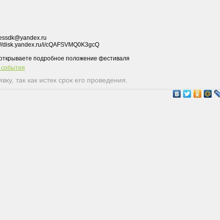
ressdk@yandex.ru
://disk.yandex.ru/i/cQAFSVMQ0K3gcQ
т события
ку, так как истек срок его проведения.