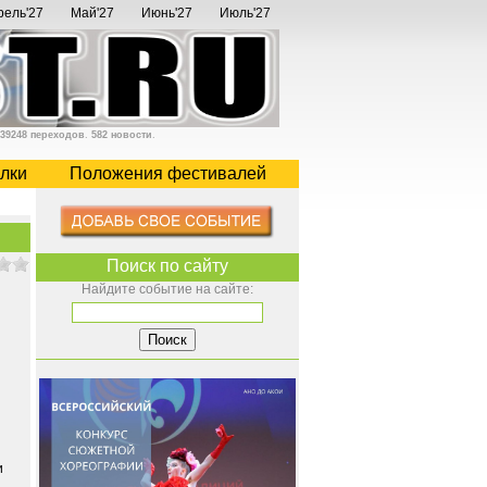
рель'27
Май'27
Июнь'27
Июль'27
39248 переходов
.
582 новости
.
лки
Положения фестивалей
Поиск по сайту
Найдите событие на сайте:
и