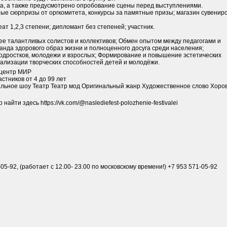
ка, а также предусмотрено опробование сцены перед выступлениями.
ные сюрпризы от оргкомитета, конкурсы за памятные призы; магазин сувенир
т 1,2,3 степени; дипломант без степеней; участник.
е талантливых солистов и коллективов; Обмен опытом между педагогами и
анда здорового образ жизни и полноценного досуга среди населения;
подростков, молодежи и взрослых; Формирование и повышение эстетических
еализации творческих способностей детей и молодёжи.
центр МИР
стников от 4 до 99 лет
льное шоу Театр Театр мод Оригинальный жанр Художественное слово Хоро
йти здесь https://vk.com/@naslediefest-polozhenie-festivalei
-05-92, (работает с 12.00- 23.00 по московскому времени!) +7 953 571-05-92