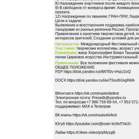
8) Награждение участников после каждого бло
9) В свободное от конкурса время: Анимацион
проекта.
12) Награждение по званиям: ГРАН-ПРИ; Лауреа
Цели и задачи:
Выявление и всесторонняя поддержка наиболе
танцорами из разных регионов России; Пропаг
Привлечение к занятиям творчеством детей, 
интересов зрителей; Создание условий для р
Организатор:
Международный Фестивальный 
Участники:
творческие коллективы, возраст уча
Номинации:
жанр Хореография Вокал Танцева
пение Цирковое искусство Инструментальный
Примечание:
Все положения фестиваля можно на
ОБЩЕЕ ПОЛОЖЕНИЕ
PDF https://disk.yandex.ru/i/IWTl0v-rHqU2oQ
DOCX https://disk.yandex.ru/i/wiTSsvl6Grg8WA
ВКонтакте https://vk.com/naslediefest
Электронная почта: Pressdk@yandex.ru
Тел. по вопросам +7 986 759-89-54, +7 953 571
поддерживает MAX и Телеграм
ВК клипы https://vk.com/naslediefest
Ютуб https://youtube.com/@user-bc9vf7hb2c
Лайки https://l.likee.video/p/yMyzgB