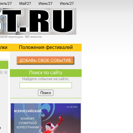
рель'27
Май'27
Июнь'27
Июль'27
39249 переходов
.
582 новости
.
лки
Положения фестивалей
Поиск по сайту
Найдите событие на сайте:
и