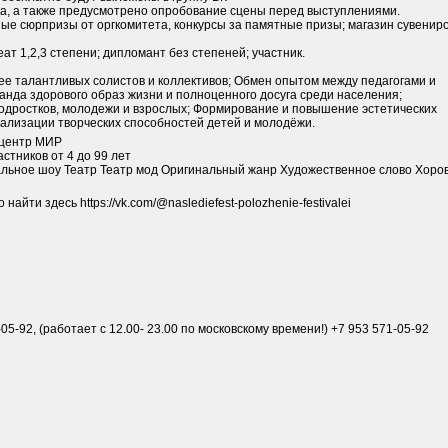
ка, а также предусмотрено опробование сцены перед выступлениями.
ные сюрпризы от оргкомитета, конкурсы за памятные призы; магазин сувенир
т 1,2,3 степени; дипломант без степеней; участник.
е талантливых солистов и коллективов; Обмен опытом между педагогами и
анда здорового образ жизни и полноценного досуга среди населения;
подростков, молодежи и взрослых; Формирование и повышение эстетических
еализации творческих способностей детей и молодёжи.
центр МИР
стников от 4 до 99 лет
льное шоу Театр Театр мод Оригинальный жанр Художественное слово Хоро
йти здесь https://vk.com/@naslediefest-polozhenie-festivalei
-05-92, (работает с 12.00- 23.00 по московскому времени!) +7 953 571-05-92