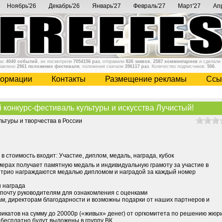
Ноябрь'26
Декабрь'26
Январь'27
Февраль'27
Март'27
Ап
нас
4040 событий
, их посмотрели
7054156 раз
, отправили
826 заявок
,
2587 комментариев
и сделали
бавлено
2961 положение фестиваля
, положения скачали
396117 раз
. Количество подписчиков:
506
.
ормации
Контакты
Размещение рекламы
Cсы
конкурс-фестиваль культуры и искусства Лучистый!
ьтуры и творчества в России
, в стоимость входит: Участие, диплом, медаль, награда, кубок
мерах получает памятную медаль и индивидуальную грамоту за участие в
и трио награждаются медалью дипломом и наградой за каждый номер
и награда
 почту руководителям для ознакомления с оценками
ам, директорам благодарности и возможны подарки от наших партнеров и
икатов на сумму до 20000р («живых» денег) от оргкомитета по решению жюр
бесплатно будут выложены в группу ВК