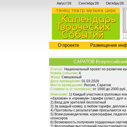
Август'26
Сентябрь'26
Октябрь'26
У 
До
О проекте
Размещение инф
САРАТОВ Всероссийский 
Статус:
Национальный проект по развитию кул
Номер события:
4
Жанр:
Смешанный
Дата проведения:
01.03.2026
Место проведения:
Россия, Саратов
Стоимость (с человека):
от 1000 до 2000 руб.
Описание:
1) Каждый участник в групповых но
«базовом» и «премиум» тарифе солист, дуэт 
2) Вход для зрителей бесплатный
3) За каждый номер, в любом тарифе, диплом 
4) Протоколы с результатами присылаются на
5) Всем руководителям, хореографам, педагог
спонсоров
6) Возможность получения подарочных сертиф
7) Фотографии выступлений предоставляются 