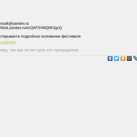
ressdk@yandex.ru
://disk.yandex.ru/i/cQAFSVMQ0K3gcQ
т события
ку, так как истек срок его проведения.