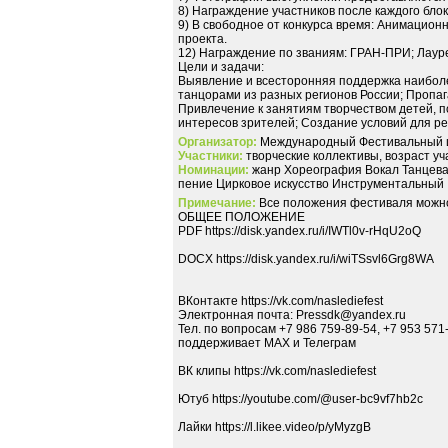
8) Награждение участников после каждого бло
9) В свободное от конкурса время: Анимацион
проекта.
12) Награждение по званиям: ГРАН-ПРИ; Лауреа
Цели и задачи:
Выявление и всесторонняя поддержка наиболе
танцорами из разных регионов России; Пропаг
Привлечение к занятиям творчеством детей, 
интересов зрителей; Создание условий для р
Организатор:
Международный Фестивальный 
Участники:
творческие коллективы, возраст уча
Номинации:
жанр Хореография Вокал Танцева
пение Цирковое искусство Инструментальный
Примечание:
Все положения фестиваля можно на
ОБЩЕЕ ПОЛОЖЕНИЕ
PDF https://disk.yandex.ru/i/IWTl0v-rHqU2oQ
DOCX https://disk.yandex.ru/i/wiTSsvl6Grg8WA
ВКонтакте https://vk.com/naslediefest
Электронная почта: Pressdk@yandex.ru
Тел. по вопросам +7 986 759-89-54, +7 953 571
поддерживает MAX и Телеграм
ВК клипы https://vk.com/naslediefest
Ютуб https://youtube.com/@user-bc9vf7hb2c
Лайки https://l.likee.video/p/yMyzgB