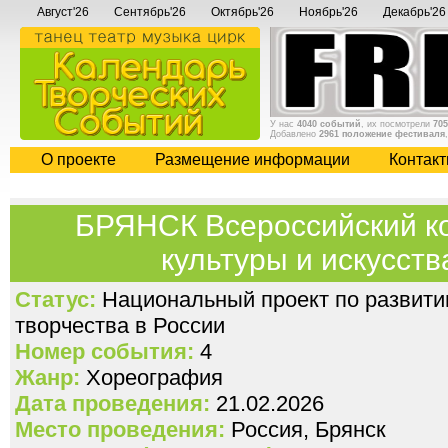
Август'26
Сентябрь'26
Октябрь'26
Ноябрь'26
Декабрь'26
У нас
4040 событий
, их посмотрели
705
Добавлено
2961 положение фестиваля
О проекте
Размещение информации
Контак
БРЯНСК Всероссийский к
культуры и искусств
Статус:
Национальный проект по развити
творчества в России
Номер события:
4
Жанр:
Хореография
Дата проведения:
21.02.2026
Место проведения:
Россия, Брянск