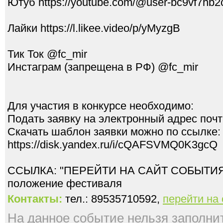
Ютуб https://youtube.com/@user-bc9vf7hb2
Лайки https://l.likee.video/p/yMyzgB
Тик Ток @fc_mir
Инстаграм (запрещена в РФ) @fc_mir
Для участия в конкурсе необходимо:
Подать заявку на электронный адрес поч
Скачать шаблон заявки можно по ссылке:
https://disk.yandex.ru/i/cQAFSVMQ0K3gcQ
ССЫЛКА: "ПЕРЕЙТИ НА САЙТ СОБЫТИЯ" 
Контакты:
тел.: 89535710592,
перейти на
На данное событие нельзя заполнить