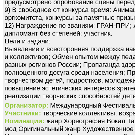
предусмотрено опробование сцены перед
9) В свободное от конкурса время: Аним
оргкомитета, конкурсы за памятные призы
12) Награждение по званиям: ГРАН-ПРИ; Л
дипломант без степеней; участник.
Цели и задачи:
Выявление и всесторонняя поддержка на
и коллективов; Обмен опытом между педа
разных регионов России; Пропаганда здор
полноценного досуга среди населения; П
творчеством детей, подростков, молодеж
повышение эстетических интересов зрите
реализации творческих способностей дет
Организатор:
Международный Фестивал
Участники:
творческие коллективы, возра
Номинации:
жанр Хореография Вокал Та
мод Оригинальный жанр Художественное 