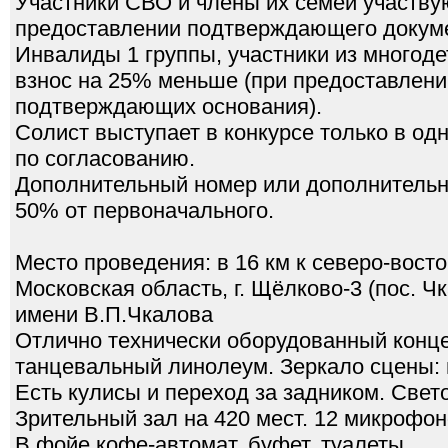
Участники СВО и члены их семей участвую
предоставлении подтверждающего докум
Инвалиды 1 группы, участники из многоде
взнос на 25% меньше (при предоставлени
подтверждающих основания).
Солист выступает в конкурсе только в од
по согласованию.
Дополнительный номер или дополнительна
50% от первоначального.
Место проведения: в 16 км к северо-восто
Московская область, г. Щёлково-3 (пос. Ч
имени В.П.Чкалова
Отлично технически оборудованный конце
танцевальный линолеум. Зеркало сцены: г
Есть кулисы и переход за задником. Свет
Зрительный зал на 420 мест. 12 микрофоно
В фойе кофе-автомат, буфет, туалеты.