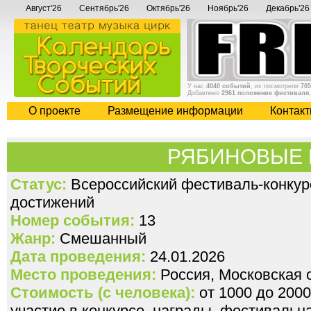
Август'26
Сентябрь'26
Октябрь'26
Ноябрь'26
Декабрь'26
У нас
4040 событий
, их посмотрели
705
Добавлено
2961 положение фестиваля
О проекте
Размещение информации
Контак
РЯБИНОВЫЕ 
Статус:
Всероссийский фестиваль-конкур
достижений
Номер события:
13
Жанр:
Смешанный
Дата проведения:
24.01.2026
Место проведения:
Россия, Московская 
Стоимость (с человека):
от 1000 до 2000
участие в конкурсе, награды, фестивальн