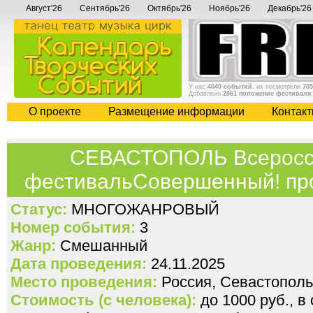
Август'26
Сентябрь'26
Октябрь'26
Ноябрь'26
Декабрь'26
У нас
4040 событий
, их посмотрели
705
Добавлено
2961 положение фестиваля
О проекте
Размещение информации
Контак
СЕВАСТОПОЛЬ Всеросси
фестивальСовершенный! пр
Статус:
МНОГОЖАНРОВЫЙ
Номер события:
3
Жанр:
Смешанный
Дата проведения:
24.11.2025
Место проведения:
Россия, Севастополь
Стоимость (с человека):
до 1000 руб., в