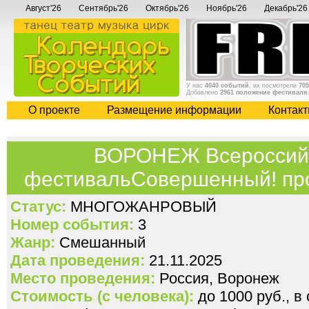
Август'26
Сентябрь'26
Октябрь'26
Ноябрь'26
Декабрь'26
У нас
4040 событий
, их посмотрели
705
Добавлено
2961 положение фестиваля
О проекте
Размещение информации
Контак
ВОРОНЕЖ Всероссийс
фестивальСовершенный! пр
Статус:
МНОГОЖАНРОВЫЙ
Номер события:
3
Жанр:
Смешанный
Дата проведения:
21.11.2025
Место проведения:
Россия, Воронеж
Стоимость (с человека):
до 1000 руб., в