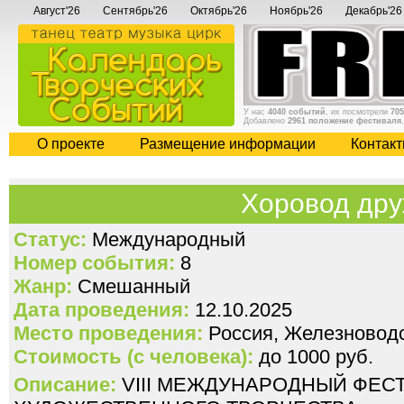
Август'26
Сентябрь'26
Октябрь'26
Ноябрь'26
Декабрь'26
У нас
4040 событий
, их посмотрели
705
Добавлено
2961 положение фестиваля
О проекте
Размещение информации
Контак
Хоровод др
Статус:
Международный
Номер события:
8
Жанр:
Смешанный
Дата проведения:
12.10.2025
Место проведения:
Россия, Железновод
Стоимость (с человека):
до 1000 руб.
Описание:
VIII МЕЖДУНАРОДНЫЙ ФЕС