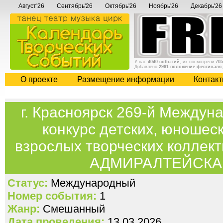
Август'26
Сентябрь'26
Октябрь'26
Ноябрь'26
Декабрь'26
У нас
4040 событий
, их посмотрели
705
Добавлено
2961 положение фестиваля
О проекте
Размещение информации
Контак
г. Красноярск 269-й Междун
конкурс детских, юношес
взрослых творческих коллект
АДМИРАЛТЕЙСКА
Статус:
Международный
Номер события:
1
Жанр:
Смешанный
Дата проведения:
13.03.2026