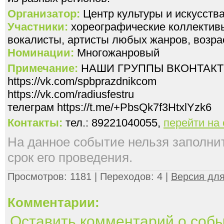
Организатор:
Центр культуры и искусс
Участники:
хореографические коллективы
вокалисты, артисты любых жанров, возрас
Номинации:
Многожанровый
Примечание:
НАШИ ГРУППЫ ВКОНТАКТ
https://vk.com/spbprazdnikcom
https://vk.com/radiusfestru
телеграм https://t.me/+PbsQk7f3HtxlYzk6
Контакты:
тел.: 89221040055,
перейти на
На данное событие нельзя заполнить
срок его проведения.
Просмотров: 1181 | Переходов: 4 |
Версия для
Комментарии:
Оставить комментарий о соб