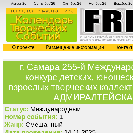
Август'26
Сентябрь'26
Октябрь'26
Ноябрь'26
Декабрь'26
У нас
4040 событий
, их посмотрели
705
Добавлено
2961 положение фестиваля
О проекте
Размещение информации
Контак
г. Самара 255-й Междуна
конкурс детских, юношес
взрослых творческих коллект
АДМИРАЛТЕЙСКА
Статус:
Международный
Номер события:
1
Жанр:
Смешанный
Дата проведения:
14.11.2025