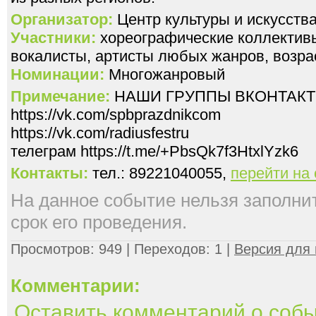
Организатор:
Центр культуры и искусс
Участники:
хореографические коллективы
вокалисты, артисты любых жанров, возрас
Номинации:
Многожанровый
Примечание:
НАШИ ГРУППЫ ВКОНТАКТ
https://vk.com/spbprazdnikcom
https://vk.com/radiusfestru
телеграм https://t.me/+PbsQk7f3HtxlYzk6
Контакты:
тел.: 89221040055,
перейти на
На данное событие нельзя заполнить
срок его проведения.
Просмотров: 949 | Переходов: 1 |
Версия для 
Комментарии:
Оставить комментарий о соб