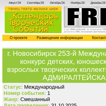
Август'26
Сентябрь'26
Октябрь'26
Ноябрь'26
Декабрь'26
У нас
4040 событий
, их посмотрели
705
Добавлено
2961 положение фестиваля
О проекте
Размещение информации
Контак
г. Новосибирск 253-й Между
конкурс детских, юношес
взрослых творческих коллект
АДМИРАЛТЕЙСКА
Статус:
Международный
Номер события:
1
Жанр:
Смешанный
Дата проведения:
31.10.2025