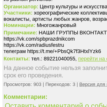
Организатор:
Центр культуры и искусс
Участники:
хореографические коллективы
вокалисты, артисты любых жанров, возрас
Номинации:
Многожанровый
Примечание:
НАШИ ГРУППЫ ВКОНТАКТ
https://vk.com/spbprazdnikcom
https://vk.com/radiusfestru
телеграм https://t.me/+PbsQk7f3HtxlYzk6
Контакты:
тел.: 89221040055,
перейти на
На данное событие нельзя заполнить
срок его проведения.
Просмотров: 903 | Переходов: 3 |
Версия для 
Комментарии:
Оставить комментарий о соб