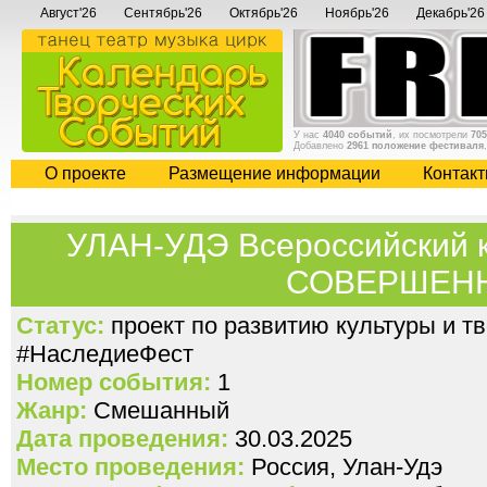
Август'26
Сентябрь'26
Октябрь'26
Ноябрь'26
Декабрь'26
У нас
4040 событий
, их посмотрели
705
Добавлено
2961 положение фестиваля
О проекте
Размещение информации
Контак
УЛАН-УДЭ Всероссийский 
СОВЕРШЕН
Статус:
проект по развитию культуры и т
#НаследиеФест
Номер события:
1
Жанр:
Смешанный
Дата проведения:
30.03.2025
Место проведения:
Россия, Улан-Удэ