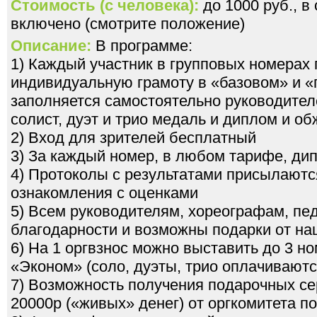
Стоимость (с человека):
до 1000 руб., в
включено (смотрите положение)
Описание:
В программе:
1) Каждый участник в групповых номерах
индивидуальную грамоту в «базовом» и 
заполняется самостоятельно руководител
солист, дуэт и трио медаль и диплом и о
2) Вход для зрителей бесплатный
3) За каждый номер, в любом тарифе, ди
4) Протоколы с результатами присылаютс
ознакомления с оценками
5) Всем руководителям, хореографам, пе
благодарности и возможны подарки от на
6) На 1 оргвзнос можно выставить до 3 н
«Эконом» (соло, дуэты, трио оплачиваютс
7) Возможность получения подарочных се
20000р («живых» денег) от оргкомитета 