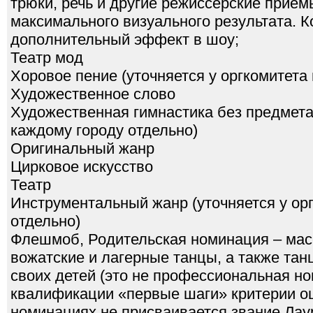
трюки, речь и другие режиссерские прие
максимального визуального результата. К
дополнительный эффект в шоу;
Театр мод
Хоровое пение (уточняется у оргкомитета
Художественное слово
Художественная гимнастика без предмета 
каждому городу отдельно)
Оригинальный жанр
Цирковое искусство
Театр
Инструментальный жанр (уточняется у ор
отдельно)
Флешмоб, Родительская номинация – ма
вожатские и лагерные танцы, а также та
своих детей (это не профессиональная н
квалификации «первые шаги» критерии оц
номинациях не присваивается звание Лау