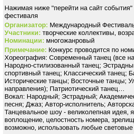
Нажимая ниже "перейти на сайт события"
фестиваля
Организатор:
Международный Фестивал
Участники:
творческие коллективы, возра
Номинации:
многожанровый
Примечание:
Конкурс проводится по ном
Хореография: Современный танец (все на
Народно-стилизованный танец; Эстрадный
спортивный танец; Классический танец; Б
Исторические танцы; Восточные танцы; У
направления); Патриотический танец…
Вокал: Народный; Эстрадный; Академичес
песня; Джаз; Автор-исполнитель; Авторск
Танцевальное шоу - великолепная идея, 
воплощение, целостность номера, зрелищ
возможно, использовать любые световые