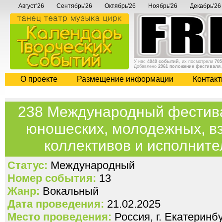
Август'26
Сентябрь'26
Октябрь'26
Ноябрь'26
Декабрь'26
У нас
4040 событий
, их посмотрели
705
Добавлено
2961 положение фестиваля
О проекте
Размещение информации
Контак
238 Международный фестива
юношеских, молодежных, в
коллективов и исполните
Статус:
Международный
Номер события:
13
Жанр:
Вокальный
Дата проведения:
21.02.2025
Место проведения:
Россия, г. Екатеринб