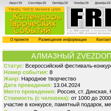
Август'26
Сентябрь'26
Октябрь'26
Ноябрь'26
Декабрь'26
У нас
4040 событий
, их посмотрели
705
Добавлено
2961 положение фестиваля
О проекте
Размещение информации
Контак
АЛМАЗНЫЙ ZVEZDOП
Статус:
Всероссийский фестиваль-конкур
Номер события:
8
Жанр:
Народное творчество
Дата проведения:
13.04.2024
Место проведения:
Россия, ст. Динская,
Стоимость (с человека):
от 1000 до 2000
участие в конкурсе, памятный подарок, м