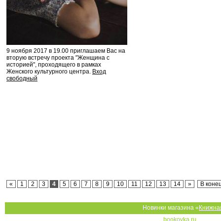
9 ноября 2017 в 19.00 приглашаем Вас на
вторую встречу проекта "Женщина с
историей", проходящего в рамках
Женского культурного центра.
Вход
свободный
«
1
2
3
4
5
6
7
8
9
10
11
12
13
14
»
В конец
Новинки магазина «
Книжна
bookovka.ru