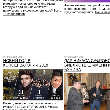
лаборатории 3DANCE FACTORY, получает
в подарок постановку от члена жюри,
Фестиваль Александра Могилев
которую в дальнейшем сможет
в процессе подготовки. Поддерж
использовать в своем репертуаре?
Всего
Будь частью проекта!
Наша мечт
10 коллективов
04 декабря 2017
04 декабря 2017
НОВЫЙ ГОД В
ДАР НИКАСА САФРОН
КОНСЕРВАТОРИИ 2018
БИБЛИОТЕКЕ ИМЕНИ 
БУНИНА
II ежегодный фестиваль классической
музыки. 31.12.2017-04.01.2018. Москва.