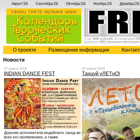
Август'26
Сентябрь'26
Октябрь'26
Ноябрь'26
Декабрь'26
У нас
4040 событий
, их посмотрели
705
Добавлено
2961 положение фестиваля
О проекте
Размещение информации
Контак
Новости
07 марта 2018
02 марта 2018
INDIAN DANCE FEST
Танцуй уЛЕТнО!
Дорогие исполнители индийского танца во
всех его проявлениях, а также