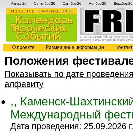
Август'26
Сентябрь'26
Октябрь'26
Ноябрь'26
Декабрь'26
У нас
4040 событий
, их посмотрели
705
Добавлено
2961 положение фестиваля
О проекте
Размещение информации
Контак
Положения фестивале
Показывать по дате проведени
алфавиту
,, Каменск-Шахтинский
Международный фести
Дата проведения: 25.09.2026 г